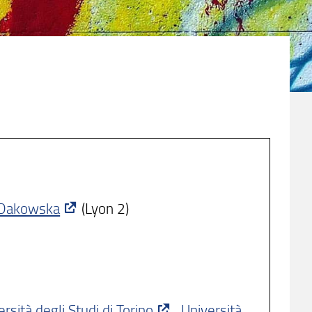
 Dakowska
(Lyon 2)
rsità degli Studi di Torino
,
Università