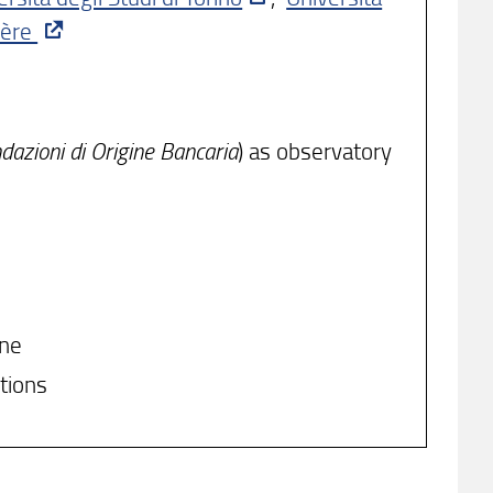
ière
dazioni di Origine Bancaria
) as observatory
ane
stions