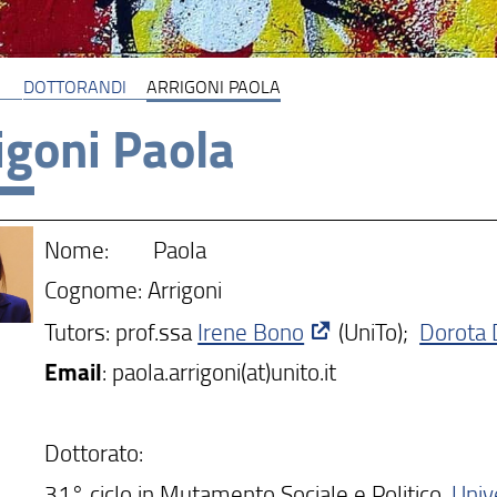
DOTTORANDI
ARRIGONI PAOLA
igoni Paola
Nome: Paola
Cognome: Arrigoni
Tutors: prof.ssa
Irene Bono
(UniTo);
Dorota
Email
: paola.arrigoni(at)unito.it
Dottorato:
31° ciclo in Mutamento Sociale e Politico,
Unive