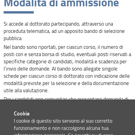
Modalità di ammissione
Modalità di ammissione
Si accede al dottorato partecipando, attraverso una
Bando per il XXXVI Ciclo
proceduta telematica, ad un apposito bando di selezione
pubblica.
Nel bando sono riportati, per ciascun corso, il numero di
posti con e senza borsa di studio, eventuali posti riservati a
specifiche categorie di candidati, modalità e scadenza per
l’invio delle domande. Al bando sono allegate singole
schede per ciascun corso di dottorato con indicazione delle
modalità previste per la selezione e della documentazione
utile alla valutazione.
Per i candidati non comunitari che presentano domanda di
partecipazione al concorso e che risultano titolari di borse
Cookie
finanziate dal Governo Italiano o da Istituzioni scientifiche
I cookie di questo sito servono al suo corretto
europee o internazionali, e per candidati titolari di borse di
funzionamento e non raccolgono alcuna tua
ricerca finanziate dalla Comunità Europea o da altra