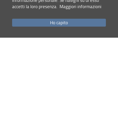
informazione personale. Se navighi su di esso
istituzione scientifica europea o internazionale, è possibile
accetti la loro presenza.
Maggiori informazioni
l’ammissione ai corsi di dottorato, oltre al numero di posti
previsti dal Bando, con modalità stabilite dal Collegio dei
Docenti dei singoli corsi.
Ho capito
Condividi
ultimo aggiornamento
28.12.2021
Mappa del sito
RSS feed
Privacy
Note Legali
Accessibilità e usabilità